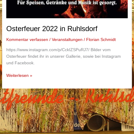
Osterfeuer 2022 in Ruhlsdorf
Kommentar verfassen
/
Veranstaltungen
/
Florian Schmidt
https://www.instagram.com/p/CckIZSPuRJ7/ Bilder vom
Osterfeuer findet ihr in unserer Gallerie, sowie bei Instagram
und Facebook.
Osterfeuer
Weiterlesen »
2022
in
Ruhlsdorf