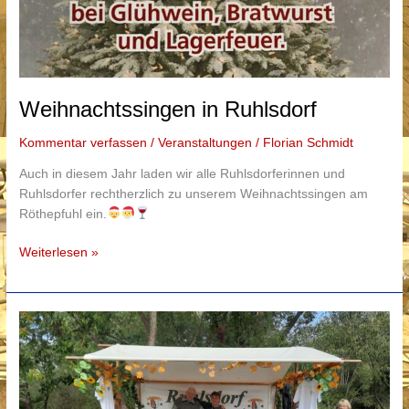
Weihnachtssingen in Ruhlsdorf
Kommentar verfassen
/
Veranstaltungen
/
Florian Schmidt
Auch in diesem Jahr laden wir alle Ruhlsdorferinnen und
Ruhlsdorfer rechtherzlich zu unserem Weihnachtssingen am
Röthepfuhl ein.
Weihnachtssingen
Weiterlesen »
in
Ruhlsdorf