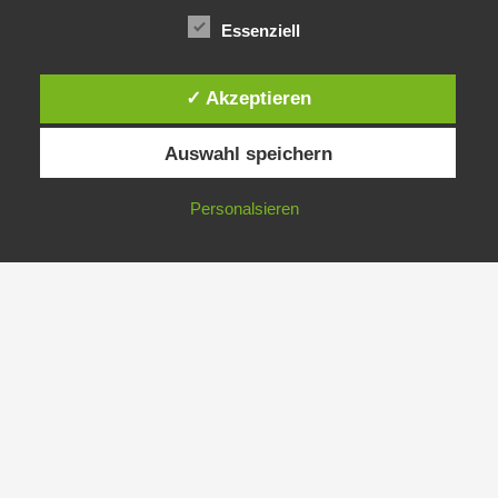
32°
31°
23°
Essenziell
✓ Akzeptieren
Auswahl speichern
Copyright © 2026 | Präsentiert von
Astra-WordPress-Theme
Personalsieren