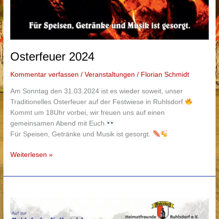
Osterfeuer 2024
Kommentar verfassen
/
Veranstaltungen
/
Florian Schmidt
Am Sonntag den 31.03.2024 ist es wieder soweit, unser
Traditionelles Osterfeuer auf der Festwiese in Ruhlsdorf.
Kommt um 18Uhr vorbei, wir freuen uns auf einen
gemeinsamen Abend mit Euch.
Für Speisen, Getränke und Musik ist gesorgt.
Osterfeuer
Weiterlesen »
2024