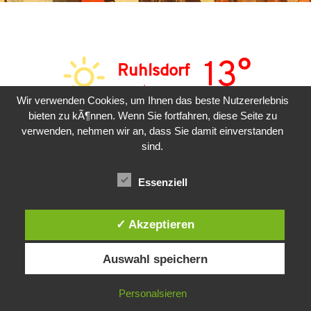
13°
Ruhlsdorf
sonnig
Wir verwenden Cookies, um Ihnen das beste Nutzererlebnis
bieten zu kÃ¶nnen. Wenn Sie fortfahren, diese Seite zu
SAM
SON
MON
verwenden, nehmen wir an, dass Sie damit einverstanden
sind.
24°
31°
31°
Essenziell
✓ Akzeptieren
Auswahl speichern
Copyright © 2026 | Präsentiert von
Astra-WordPress-Theme
Personalsieren