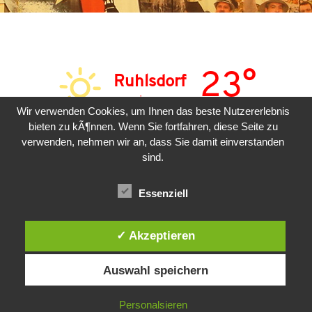
23°
Ruhlsdorf
sonnig
Wir verwenden Cookies, um Ihnen das beste Nutzererlebnis
bieten zu kÃ¶nnen. Wenn Sie fortfahren, diese Seite zu
SAM
SON
MON
verwenden, nehmen wir an, dass Sie damit einverstanden
sind.
24°
31°
33°
Essenziell
✓ Akzeptieren
Auswahl speichern
Copyright © 2026 | Präsentiert von
Astra-WordPress-Theme
Personalsieren