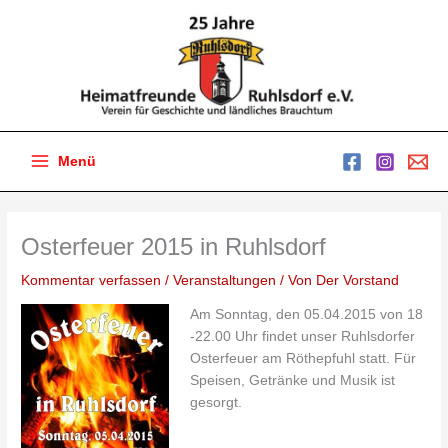
Zum
Inhalt
springen
Menü
Main
Menu
Osterfeuer 2015 in Ruhlsdorf
Kommentar verfassen
/
Veranstaltungen
/ Von
Der Vorstand
Am Sonntag, den 05.04.2015 von 18
-22.00 Uhr findet unser Ruhlsdorfer
Osterfeuer am Röthepfuhl statt. Für
Speisen, Getränke und Musik ist
gesorgt.