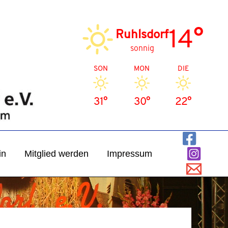
14°
Ruhlsdorf
sonnig
SON
MON
DIE
31°
30°
22°
in
Mitglied werden
Impressum