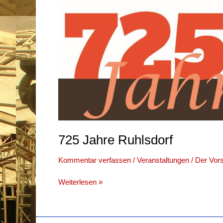
725 Jahre Ruhlsdorf
Kommentar verfassen
/
Veranstaltungen
/
Der Vor
725
Weiterlesen »
Jahre
Ruhlsdorf