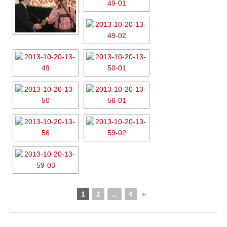
1
2
...
4
►