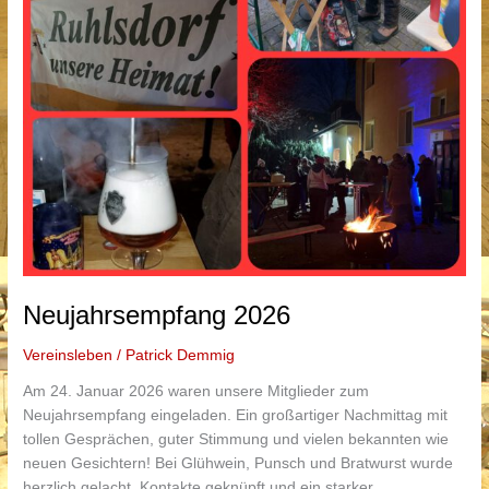
Neujahrsempfang 2026
Vereinsleben
/
Patrick Demmig
Am 24. Januar 2026 waren unsere Mitglieder zum
Neujahrsempfang eingeladen. Ein großartiger Nachmittag mit
tollen Gesprächen, guter Stimmung und vielen bekannten wie
neuen Gesichtern! Bei Glühwein, Punsch und Bratwurst wurde
herzlich gelacht, Kontakte geknüpft und ein starker