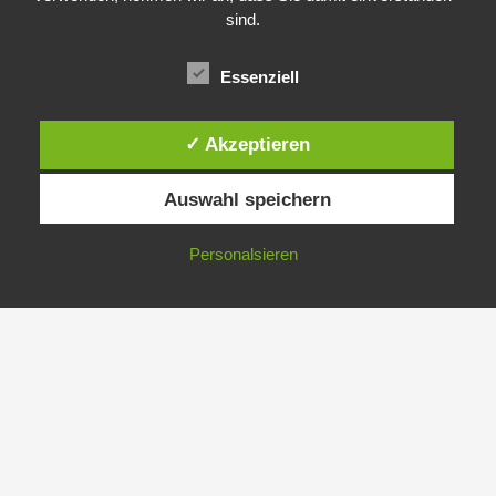
sind.
24°
31°
33°
Essenziell
✓ Akzeptieren
Auswahl speichern
Copyright © 2026 | Präsentiert von
Astra-WordPress-Theme
Personalsieren