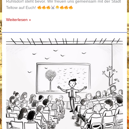
Ruhlsdorf steht bevor. Wir freuen uns gemeinsam mit der Stadt
Teltow auf Euch!
Weiterlesen »
Osterfeuer
am
5.
April
2026
–
diesmal
geht’s
schon
um
16
Uhr
los