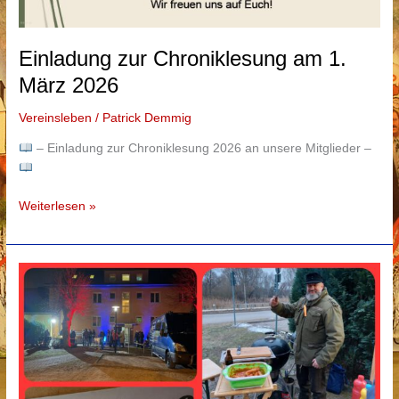
Einladung zur Chroniklesung am 1.
März 2026
Vereinsleben
/
Patrick Demmig
– Einladung zur Chroniklesung 2026 an unsere Mitglieder –
Einladung
Weiterlesen »
zur
Chroniklesung
am
1.
März
2026