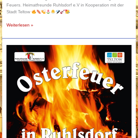
Feuers. Heimatfreunde Ruhlsdorf e.V in Kooperation mit der
Stadt Teltow
Weiterlesen »
Osterfeuer
am
5.
April
2026