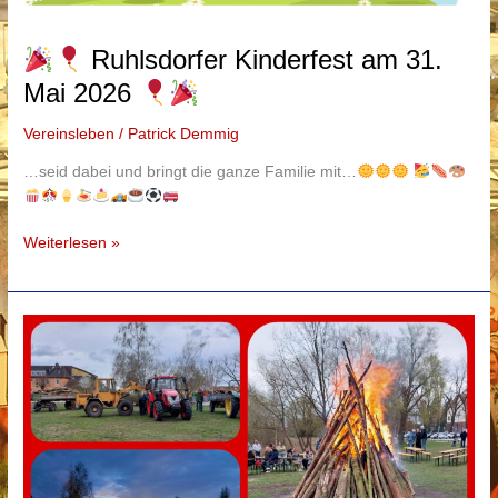
Ruhlsdorfer Kinderfest am 31.
Mai 2026
Vereinsleben
/
Patrick Demmig
…seid dabei und bringt die ganze Familie mit…
Weiterlesen »
Ruhlsdorfer
Kinderfest
am
31.
Mai
2026