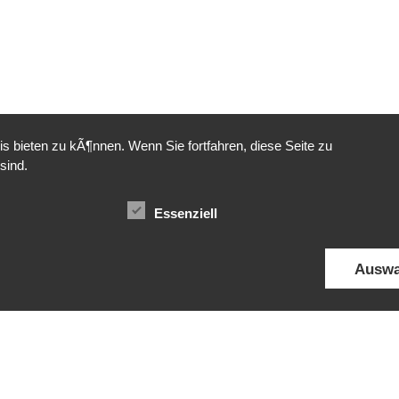
 bieten zu kÃ¶nnen. Wenn Sie fortfahren, diese Seite zu
sind.
Essenziell
Copyright © 2026 | Präsentiert von
Astra-WordPress-Theme
Auswa