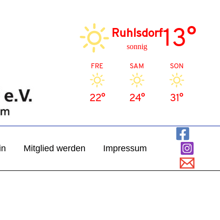
13°
Ruhlsdorf
sonnig
FRE
SAM
SON
22°
24°
31°
in
Mitglied werden
Impressum