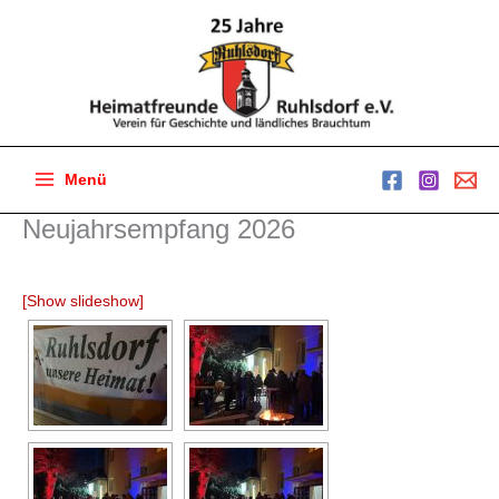
Zum
Inhalt
springen
Menü
Main
Neujahrsempfang 2026
Menu
[Show slideshow]